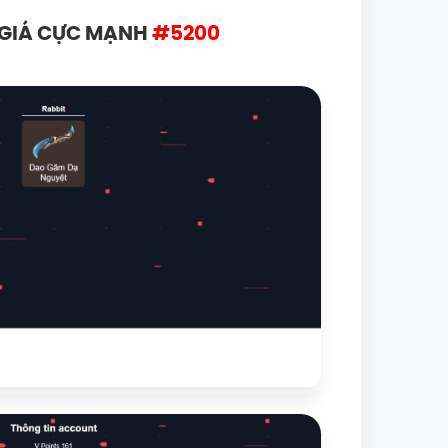
M GIÁ CỰC MẠNH
#5200