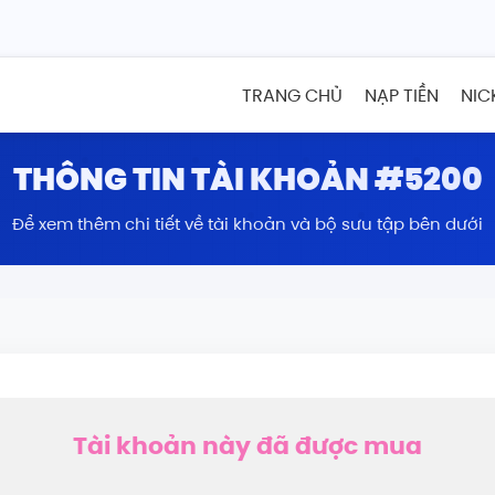
TRANG CHỦ
NẠP TIỀN
NIC
THÔNG TIN TÀI KHOẢN #5200
Để xem thêm chi tiết về tài khoản và bộ sưu tập bên dưới
Tài khoản này đã được mua