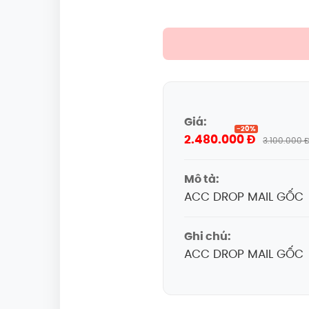
Giá:
-20%
2.480.000 Đ
3.100.000 
Mô tả:
ACC DROP MAIL GỐC
Ghi chú:
ACC DROP MAIL GỐC